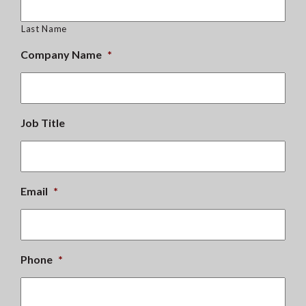
Last Name
Company Name
*
Job Title
Email
*
Phone
*