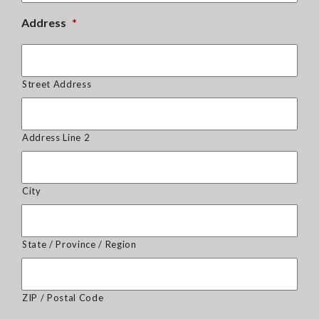
Address
*
Street Address
Address Line 2
City
State / Province / Region
ZIP / Postal Code